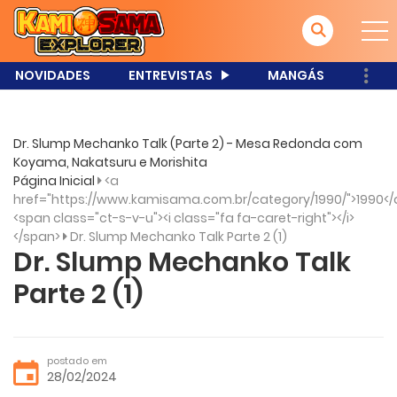
NOVIDADES
ENTREVISTAS
MANGÁS
Dr. Slump Mechanko Talk (Parte 2) - Mesa Redonda com
Koyama, Nakatsuru e Morishita
Página Inicial
<a
href="https://www.kamisama.com.br/category/1990/">1990</
<span class="ct-s-v-u"><i class="fa fa-caret-right"></i>
</span>
Dr. Slump Mechanko Talk Parte 2 (1)
Dr. Slump Mechanko Talk
Parte 2 (1)
postado em
28/02/2024