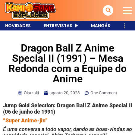
NOVIDADES
ENTREVISTAS
MANGÁS
Dragon Ball Z Anime
Special II (1991) – Mesa
Redonda com a Equipe do
Anime
Okazaki
agosto 20, 2023
One Comment
Jump Gold Selection: Dragon Ball Z Anime Special II
(06 de junho de 1991)
“Super Anime-jin”
É uma conversa a todo vapor, dando as boas-vindas ao