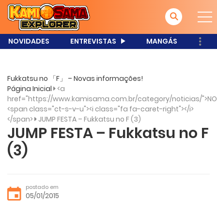
NOVIDADES
ENTREVISTAS
MANGÁS
Fukkatsu no 「F」 – Novas informações!
Página Inicial
<a
href="https://www.kamisama.com.br/category/noticias/">NO
<span class="ct-s-v-u"><i class="fa fa-caret-right"></i>
</span>
JUMP FESTA – Fukkatsu no F (3)
JUMP FESTA – Fukkatsu no F
(3)
postado em
05/01/2015