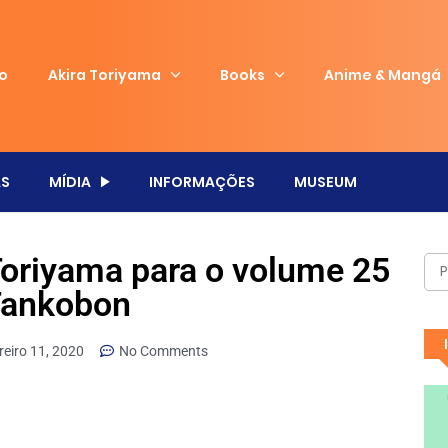
io
Akira Toriyama
Books
Anime & Mangá
S
MÍDIA
INFORMAÇÕES
MUSEUM
Toriyama para o volume 25
Tankobon
reiro 11, 2020
No Comments