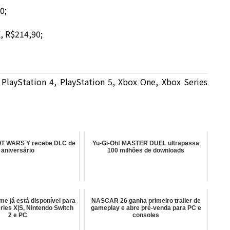
0;
, R$214,90;
 PlayStation 4, PlayStation 5, Xbox One, Xbox Series
 WARS Y recebe DLC de
Yu-Gi-Oh! MASTER DUEL ultrapassa
aniversário
100 milhões de downloads
me já está disponível para
NASCAR 26 ganha primeiro trailer de
ries X|S, Nintendo Switch
gameplay e abre pré-venda para PC e
2 e PC
consoles