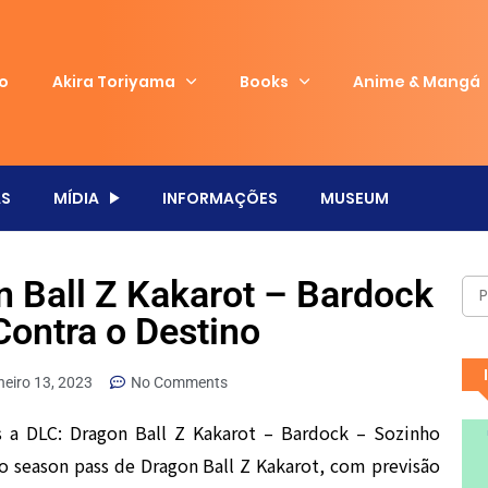
io
Akira Toriyama
Books
Anime & Mangá
S
MÍDIA
INFORMAÇÕES
MUSEUM
on Ball Z Kakarot – Bardock
Contra o Destino
neiro 13, 2023
No Comments
s a DLC: Dragon Ball Z Kakarot – Bardock – Sozinho
o season pass de Dragon Ball Z Kakarot, com previsão