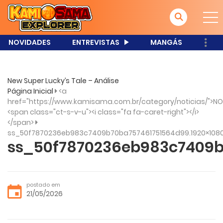
NOVIDADES
ENTREVISTAS
MANGÁS
New Super Lucky’s Tale – Análise
Página Inicial
<a
href="https://www.kamisama.com.br/category/noticias/">NO
<span class="ct-s-v-u"><i class="fa fa-caret-right"></i>
</span>
ss_50f7870236eb983c7409b70ba757461751564d99.1920×108
ss_50f7870236eb983c7409b
postado em
21/05/2026