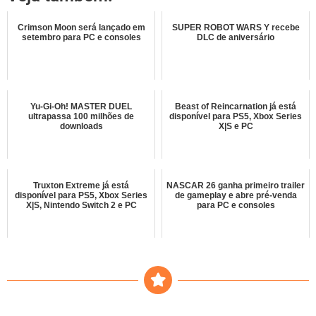
Crimson Moon será lançado em
SUPER ROBOT WARS Y recebe
setembro para PC e consoles
DLC de aniversário
Yu-Gi-Oh! MASTER DUEL
Beast of Reincarnation já está
ultrapassa 100 milhões de
disponível para PS5, Xbox Series
downloads
X|S e PC
Truxton Extreme já está
NASCAR 26 ganha primeiro trailer
disponível para PS5, Xbox Series
de gameplay e abre pré-venda
X|S, Nintendo Switch 2 e PC
para PC e consoles