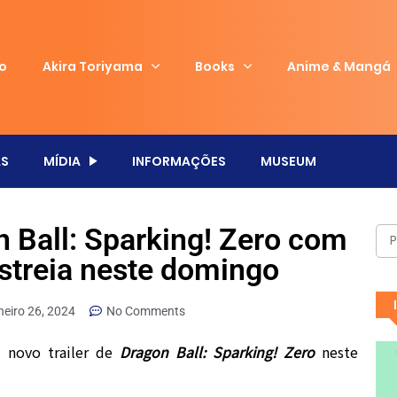
io
Akira Toriyama
Books
Anime & Mangá
S
MÍDIA
INFORMAÇÕES
MUSEUM
n Ball: Sparking! Zero com
streia neste domingo
neiro 26, 2024
No Comments
 novo trailer de
Dragon Ball: Sparking! Zero
neste