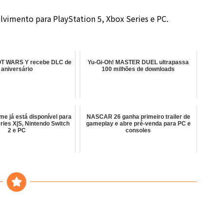
vimento para PlayStation 5, Xbox Series e PC.
 WARS Y recebe DLC de
Yu-Gi-Oh! MASTER DUEL ultrapassa
aniversário
100 milhões de downloads
me já está disponível para
NASCAR 26 ganha primeiro trailer de
ries X|S, Nintendo Switch
gameplay e abre pré-venda para PC e
2 e PC
consoles