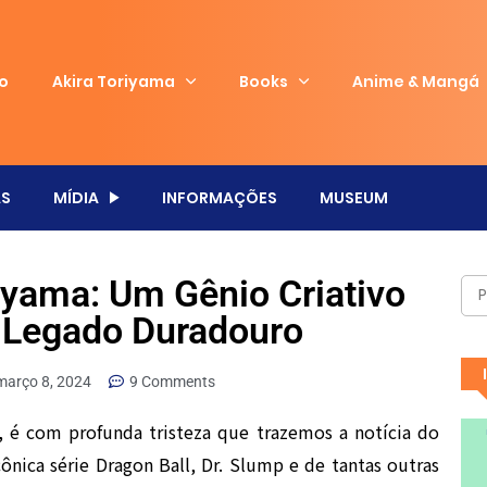
io
Akira Toriyama
Books
Anime & Mangá
S
MÍDIA
INFORMAÇÕES
MUSEUM
iyama: Um Gênio Criativo
 Legado Duradouro
março 8, 2024
9 Comments
, é com profunda tristeza que trazemos a notícia do
ônica série Dragon Ball, Dr. Slump e de tantas outras