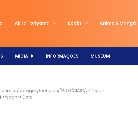
io
Akira Toriyama
Books
Anime & Mangá
S
MÍDIA
INFORMAÇÕES
MUSEUM
com.br/category/noticias/">NOTÍCIAS</a> <span
/i></span>
Dore