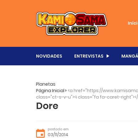
Iníc
NOVIDADES
ENTREVISTAS
MANGÁ
Planetas
Página Inicial
<a href="https://www.kamisama.
class="ct-s-v-u"><i class="fa fa-caret-right"><
Dore
postado em
03/11/2014