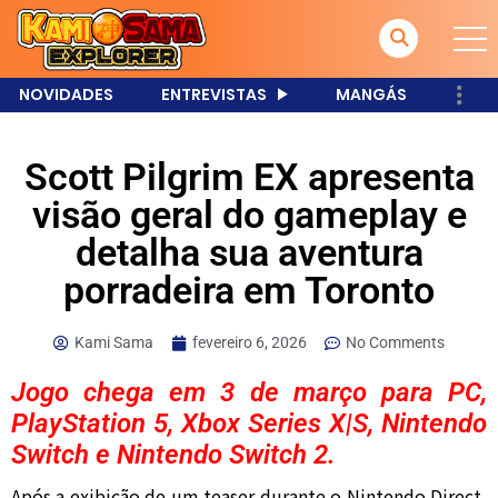
NOVIDADES
ENTREVISTAS
MANGÁS
Scott Pilgrim EX apresenta
visão geral do gameplay e
detalha sua aventura
porradeira em Toronto
Kami Sama
fevereiro 6, 2026
No Comments
Jogo chega em 3 de março para PC,
PlayStation 5, Xbox Series X|S, Nintendo
Switch e Nintendo Switch 2.
Após a exibição de um teaser durante o Nintendo Direct,