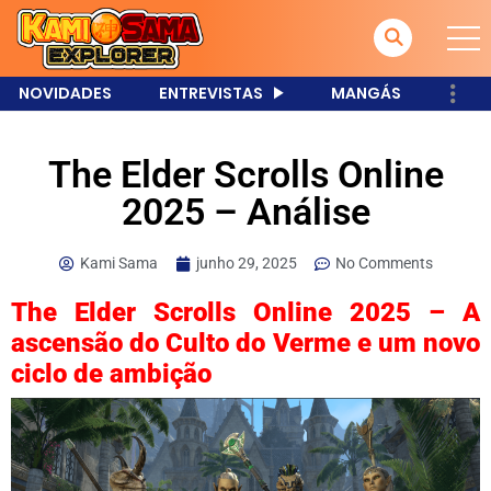
NOVIDADES
ENTREVISTAS
MANGÁS
The Elder Scrolls Online
2025 – Análise
Kami Sama
junho 29, 2025
No Comments
The Elder Scrolls Online 2025 – A
ascensão do Culto do Verme e um novo
ciclo de ambição