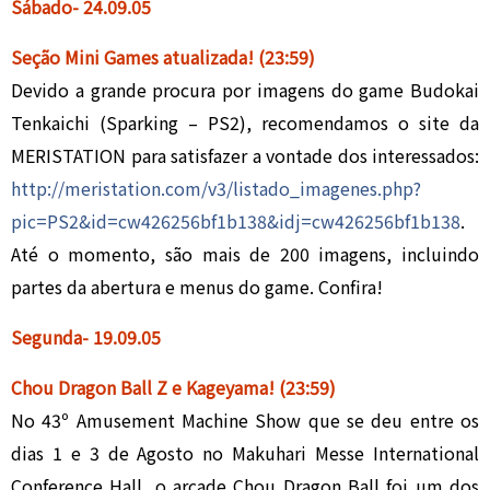
Sábado- 24
.0
9.05
Seção Mini Games atualizada
!
(23:59)
Devido a grande procura por imagens do game Budokai
Tenkaichi (Sparking – PS2), recomendamos o site da
MERISTATION para satisfazer a vontade dos interessados:
http://meristation.com/v3/listado_imagenes.php?
pic=PS2&id=cw426256bf1b138&idj=cw426256bf1b138
.
Até o momento, são mais de 200 imagens, incluindo
partes da abertura e menus do game. Confira!
Segunda- 19
.0
9.05
Chou Dragon Ball Z e Kageyama!
(23:59)
No 43º Amusement Machine Show que se deu entre os
dias 1 e 3 de Agosto no Makuhari Messe International
Conference Hall, o arcade Chou Dragon Ball foi um dos