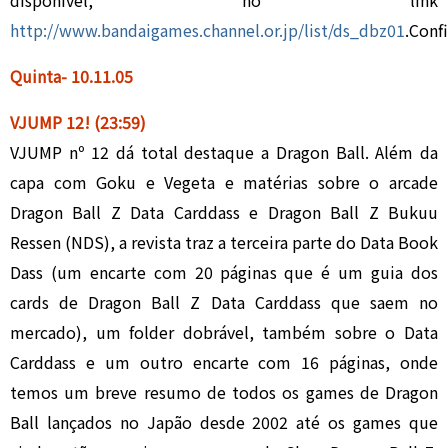
disponível, no link
http://www.bandaigames.channel.or.jp/list/ds_dbz01
.Confi
Quinta- 10.
1
1.05
VJUMP 12
!
(23:59)
VJUMP nº 12 dá total destaque a Dragon Ball. Além da
capa com Goku e Vegeta e matérias sobre o arcade
Dragon Ball Z Data Carddass e Dragon Ball Z Bukuu
Ressen (NDS), a revista traz a terceira parte do Data Book
Dass (um encarte com 20 páginas que é um guia dos
cards de Dragon Ball Z Data Carddass que saem no
mercado), um folder dobrável, também sobre o Data
Carddass e um outro encarte com 16 páginas, onde
temos um breve resumo de todos os games de Dragon
Ball lançados no Japão desde 2002 até os games que