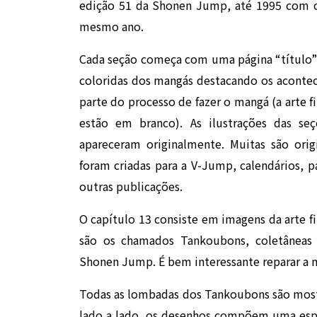
edição 51 da Shonen Jump, até 1995 com 
mesmo ano.
Cada seção começa com uma página “título”;
coloridas dos mangás destacando os aconte
parte do processo de fazer o mangá (a arte f
estão em branco). As ilustrações das se
apareceram originalmente. Muitas são or
foram criadas para a V-Jump, calendários, p
outras publicações.
O capítulo 13 consiste em imagens da arte f
são os chamados Tankoubons, coletâneas 
Shonen Jump. É bem interessante reparar a 
Todas as lombadas dos Tankoubons são mos
lado a lado, os desenhos compõem uma espé