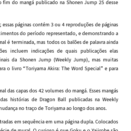
o fim do mangá publicado na Shonen Jump 25 desse
 essas páginas contém 3 ou 4 reproduções de páginas
cimentos do período representado, e demonstrando a
inal é terminada, mas todos os balões de palavra ainda
ções incluem indicações de quais publicações elas
iginais da Shonen Jump (Weekly Jump), mas muitas
ara o livro “Toriyama Akira: The Word Special” e para
inal das capas dos 42 volumes do mangá. Esses mangás
das histórias de Dragon Ball publicadas na Weekly
mudança no traço de Toriyama ao longo dos anos.
tradas em sequência em uma página dupla. Colocados
cie de mural. O curioso é que Goku e o Yajirobe são