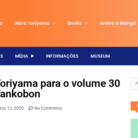
io
Akira Toriyama
Books
Anime & Mangá
S
MÍDIA
INFORMAÇÕES
MUSEUM
Toriyama para o volume 30
Tankobon
rço 12, 2020
No Comments