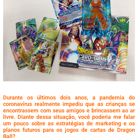
Durante os últimos dois anos, a pandemia do
coronavírus realmente impediu que as crianças se
encontrassem com seus amigos e brincassem ao ar
livre. Diante dessa situação, você poderia me falar
um pouco sobre as estratégias de marketing e os
planos futuros para os jogos de cartas de Dragon
Ball?