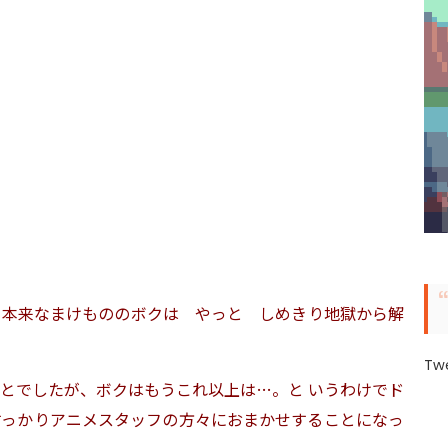
、本来なまけもののボクは やっと しめきり地獄から解
Tw
とでしたが、ボクはもうこれ以上は…。と いうわけでド
すっかりアニメスタッフの方々におまかせすることになっ