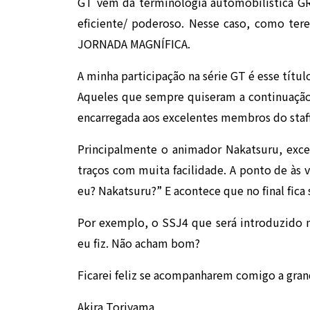
GT vem da terminologia automobilística G
eficiente/ poderoso. Nesse caso, como ter
JORNADA MAGNÍFICA.
A minha participação na série GT é esse título,
Aqueles que sempre quiseram a continuação 
encarregada aos excelentes membros do staf
Principalmente o animador Nakatsuru, exc
traços com muita facilidade. A ponto de às 
eu? Nakatsuru?” E acontece que no final fic
Por exemplo, o SSJ4 que será introduzido 
eu fiz. Não acham bom?
Ficarei feliz se acompanharem comigo a grand
Akira Toriyama