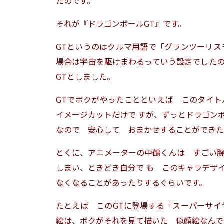
たのです。
それが『ドラゴンボールGT』です。
GTというのはクルマ用語で「グランツーリス
場合は宇宙を駆けまわるっていう設定でした
GTとしました。
GTでボクがやったことといえば このタイ
イメージカットだけで すが、ずっとドラゴン
なので 安心して おまかせすることができた
とくに、アニメーターの中鶴くんは すごい
しまい、ときどき自分で も このキャラデザ
なくなることがあったりするぐらいです。
たとえば このGTに登場する『スーパーサイ
絵は、ボクがそれを見て描いた 似顔絵なんで