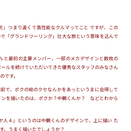
モ」つまり速くて高性能なクルマってこと ですが、この
ので「グランドツーリング」壮大な旅という意味を込んで
トルと最初の主要メンバー、一部のメカデザインと数枚の
ボールを続けていただいてきた優秀なスタッフのみなさん
のです。
腕前で、ボクの絵のクセなんかをあっというまに会得して
インを描いたのは、ボクか？中鶴くんか？ などとわから
ヤ人４』というのは中鶴くんのデザインで、上に描い た
す。うまく描いたでしょうか？