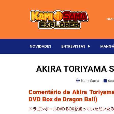
Iníc
NOVIDADES
ENTREVISTAS
MANGÁ
AKIRA TORIYAMA 
Kami Sama
set
Comentário de Akira Toriyama
DVD Box de Dragon Ball)
ドラゴンボールDVD BOXを買っていただい