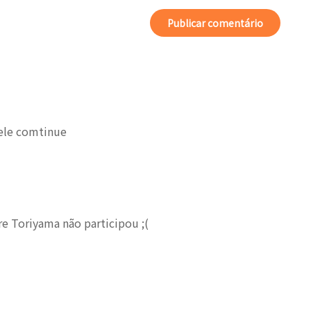
ele comtinue
re Toriyama não participou ;(