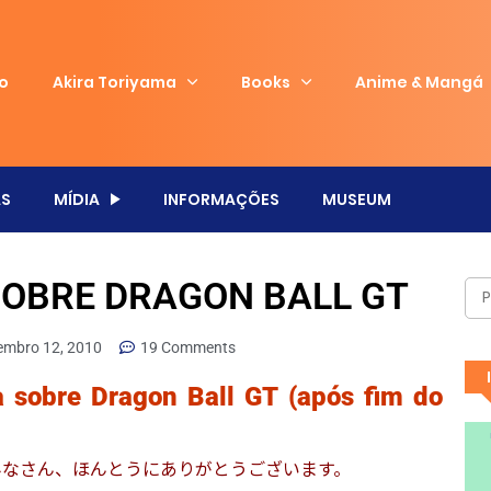
io
Akira Toriyama
Books
Anime & Mangá
S
MÍDIA
INFORMAÇÕES
MUSEUM
SOBRE DRAGON BALL GT
embro 12, 2010
19 Comments
 sobre Dragon Ball GT (após fim do
たみなさん、ほんとうにありがとうございます。