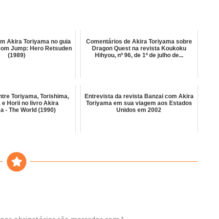
om Akira Toriyama no guia
Comentários de Akira Toriyama sobre
com Jump: Hero Retsuden
Dragon Quest na revista Koukoku
(1989)
Hihyou, nº 96, de 1º de julho de...
tre Toriyama, Torishima,
Entrevista da revista Banzai com Akira
 e Horii no livro Akira
Toriyama em sua viagem aos Estados
a - The World (1990)
Unidos em 2002
os obrigatórios são marcados com
*