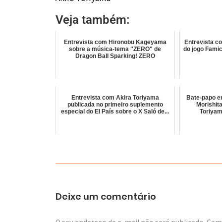
Veja também:
Entrevista com Hironobu Kageyama
Entrevista c
sobre a música-tema "ZERO" de
do jogo Fami
Dragon Ball Sparking! ZERO
Entrevista com Akira Toriyama
Bate-papo en
publicada no primeiro suplemento
Morishita
especial do El País sobre o X Saló de...
Toriyam
Deixe um comentário
O seu endereço de e-mail não será publicado.
Camp