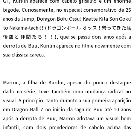
GT, Kurilin aparece com cabelo grisalho e um enorme
bigode. Curiosamente, no especial comemorativo de 25
anos da Jump, Doragon Bōru Ossu! Kaette Kita Son Gokū
to Nakama-tachi!! (ドラゴンボール オッス！帰ってきた孫
悟空と仲間たち！！), que se passa dois anos após a
derrota de Buu, Kurilin aparece no filme novamente com
sua clássica careca.
Marron, a filha de Kurilin, apesar do pouco destaque
dado na série, teve também uma mudança radical no
visual. A princípio, tanto durante a sua primeira aparição
em Dragon Ball Z no início da saga de Buu até 10 anos
após a derrota de Buu, Marron adotava um visual bem
infantil, com dois prendedores de cabelo acima das