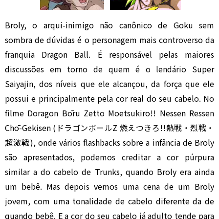
Broly, o arqui-inimigo não canônico de Goku sem
sombra de dúvidas é o personagem mais controverso da
franquia Dragon Ball. É responsável pelas maiores
discussões em torno de quem é o lendário Super
Saiyajin, dos níveis que ele alcançou, da força que ele
possui e principalmente pela cor real do seu cabelo. No
filme Doragon Bōru Zetto Moetsukiro!! Nessen Ressen
Chō-Gekisen (ドラゴンボールZ 燃えつきろ!!熱戦・烈戦・
超激戦), onde vários flashbacks sobre a infância de Broly
são apresentados, podemos creditar a cor púrpura
similar a do cabelo de Trunks, quando Broly era ainda
um bebê. Mas depois vemos uma cena de um Broly
jovem, com uma tonalidade de cabelo diferente da de
quando bebê. E a cor do seu cabelo já adulto tende para