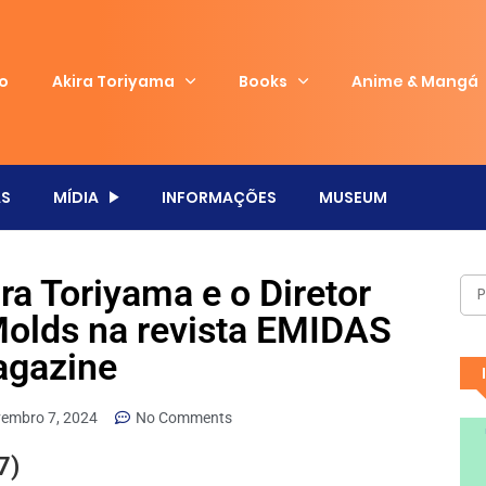
io
Akira Toriyama
Books
Anime & Mangá
S
MÍDIA
INFORMAÇÕES
MUSEUM
a Toriyama e o Diretor
Molds na revista EMIDAS
gazine
embro 7, 2024
No Comments
7)