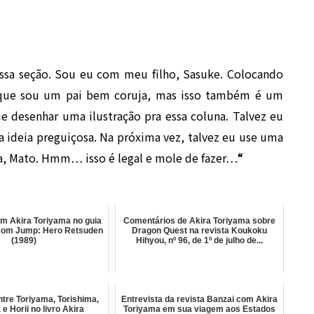
essa seção. Sou eu com meu filho, Sasuke. Colocando
a que sou um pai bem coruja, mas isso também é um
e desenhar uma ilustração pra essa coluna. Talvez eu
a ideia preguiçosa. Na próxima vez, talvez e
u use uma
la, Mato. Hmm… isso é legal e mole de fazer…
“
om Akira Toriyama no guia
Comentários de Akira Toriyama sobre
com Jump: Hero Retsuden
Dragon Quest na revista Koukoku
(1989)
Hihyou, nº 96, de 1º de julho de...
tre Toriyama, Torishima,
Entrevista da revista Banzai com Akira
 e Horii no livro Akira
Toriyama em sua viagem aos Estados