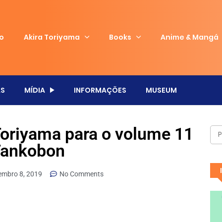
io
Akira Toriyama
Books
Anime & Mangá
S
MÍDIA
INFORMAÇÕES
MUSEUM
Toriyama para o volume 11
Tankobon
embro 8, 2019
No Comments